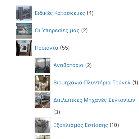
4
Ειδικές Κατασκευές
4
προϊόντα
2
Οι Υπηρεσίες μας
2
προϊόντα
55
Προϊόντα
55
προϊόντα
2
Αναβατόρια
2
προϊόντα
1
Βιομηχανιά Πλυντήρια Τούνελ
1
π
Διπλωτικές Μηχανές Σεντονίων
3
3
προϊόντα
10
Εξοπλισμός Εστίασης
10
προϊόντ
12