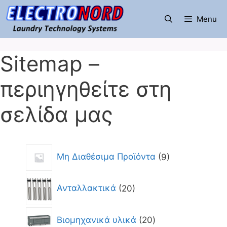
Μετάβαση
σε
Menu
περιεχόμενο
Sitemap –
περιηγηθείτε στη
σελίδα μας
9
Μη Διαθέσιμα Προϊόντα
9
προϊόντα
20
Ανταλλακτικά
20
προϊόντα
20
Βιομηχανικά υλικά
20
προϊόντα