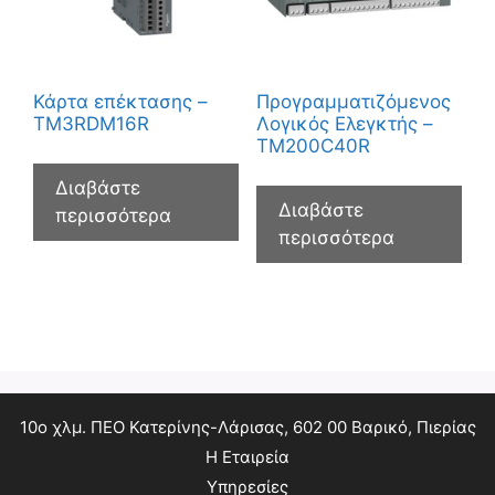
Κάρτα επέκτασης –
Προγραμματιζόμενος
TM3RDM16R
Λογικός Ελεγκτής –
TM200C40R
Διαβάστε
Διαβάστε
περισσότερα
περισσότερα
10ο χλμ. ΠΕΟ Κατερίνης-Λάρισας, 602 00 Βαρικό, Πιερίας
Η Εταιρεία
Υπηρεσίες