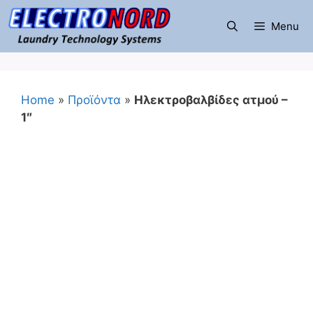
Μετάβαση
σε
Menu
περιεχόμενο
Home
»
Προϊόντα
»
Ηλεκτροβαλβίδες ατμού –
1″