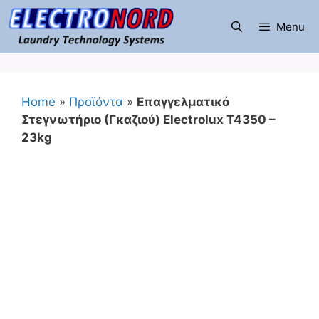
Μετάβαση
σε
Menu
περιεχόμενο
Home
»
Προϊόντα
»
Επαγγελματικό
Στεγνωτήριο (Γκαζιού) Electrolux T4350 –
23kg