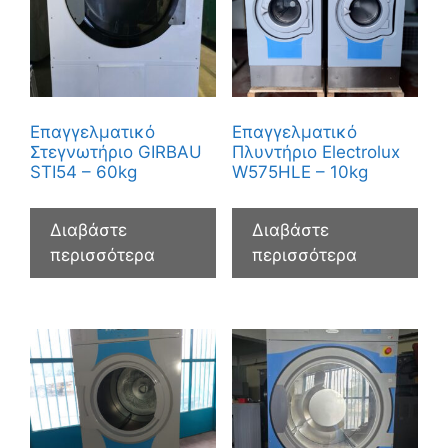
Επαγγελματικό
Επαγγελματικό
Στεγνωτήριο GIRBAU
Πλυντήριο Electrolux
STI54 – 60kg
W575HLE – 10kg
Διαβάστε
Διαβάστε
περισσότερα
περισσότερα