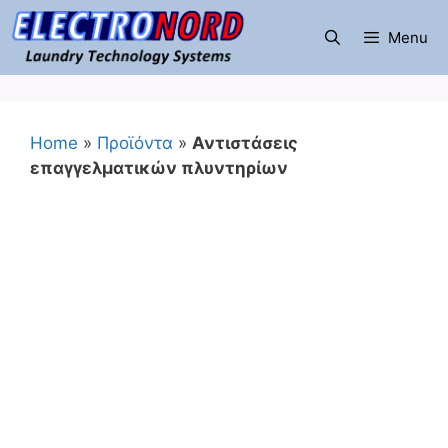
Μετάβαση
σε
Menu
περιεχόμενο
Home
»
Προϊόντα
»
Αντιστάσεις
επαγγελματικών πλυντηρίων