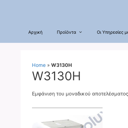
Μετάβαση
σε
περιεχόμενο
Αρχική
Προϊόντα
Οι Υπηρεσίες μ
Home
»
W3130H
W3130H
Εμφάνιση του μοναδικού αποτελέσματο