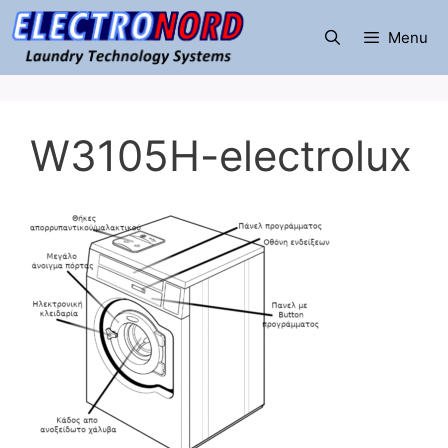
Μετάβαση
σε
Menu
περιεχόμενο
W3105H-electrolux