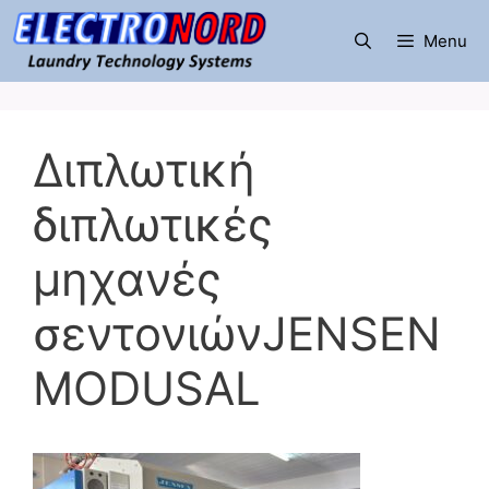
Μετάβαση
σε
Menu
περιεχόμενο
Διπλωτική
διπλωτικές
μηχανές
σεντονιώνJENSEN
MODUSAL