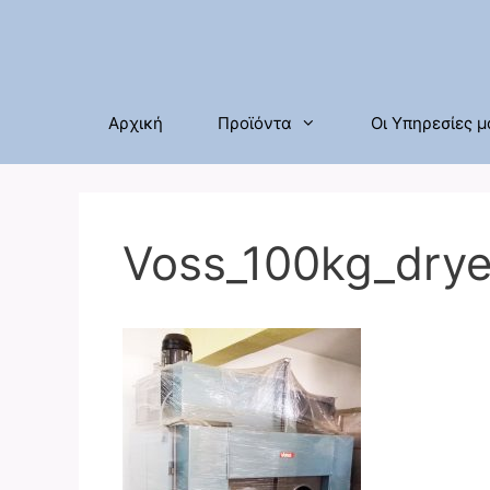
Μετάβαση
σε
περιεχόμενο
Αρχική
Προϊόντα
Οι Υπηρεσίες μ
Voss_100kg_drye