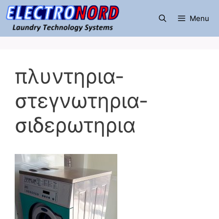
Μετάβαση
σε
Menu
περιεχόμενο
πλυντηρια-
στεγνωτηρια-
σιδερωτηρια