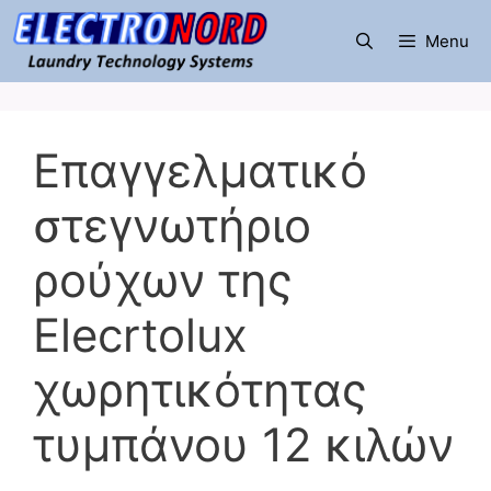
Μετάβαση
σε
Menu
περιεχόμενο
Επαγγελματικό
στεγνωτήριο
ρούχων της
Elecrtolux
χωρητικότητας
τυμπάνου 12 κιλών