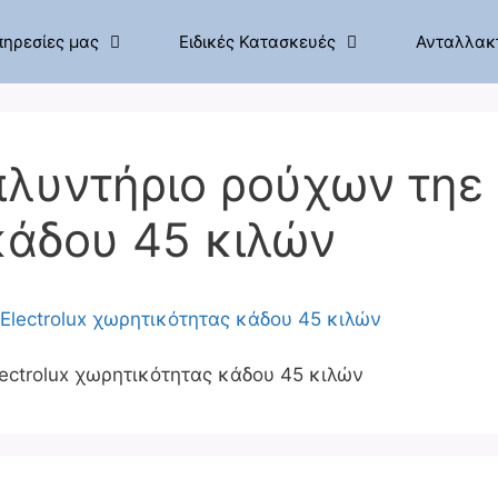
πηρεσίες μας
Ειδικές Κατασκευές
Ανταλλακ
λυντήριο ρούχων τηε E
κάδου 45 κιλών
ectrolux χωρητικότητας κάδου 45 κιλών