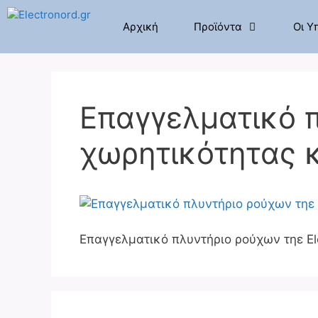
Μετάβαση
σε
Αρχική
Προϊόντα
Οι Υ
περιεχόμενο
Επαγγελματικό π
χωρητικότητας 
Επαγγελματικό πλυντήριο ρούχων τηε El