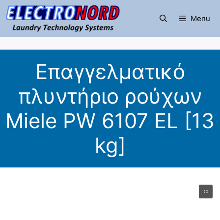
Μετάβαση
σε
Menu
περιεχόμενο
Επαγγελματικό
πλυντήριο ρούχων
Miele PW 6107 EL [13
kg]