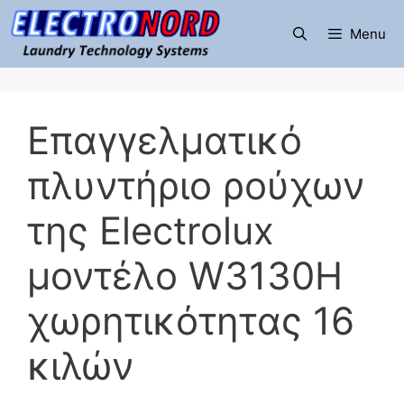
Μετάβαση
σε
Menu
περιεχόμενο
Επαγγελματικό
πλυντήριο ρούχων
της Electrolux
μοντέλο W3130H
χωρητικότητας 16
κιλών