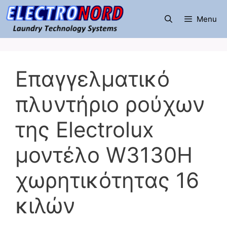
Μετάβαση
σε
Menu
περιεχόμενο
Επαγγελματικό
πλυντήριο ρούχων
της Electrolux
μοντέλο W3130H
χωρητικότητας 16
κιλών