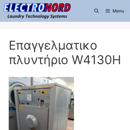
Μετάβαση
σε
Menu
περιεχόμενο
Επαγγελματικο
πλυντήριο W4130H