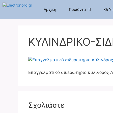
Μετάβαση
σε
Αρχική
Προϊόντα
Οι Υ
περιεχόμενο
ΚΥΛΙΝΔΡΙΚΟ-ΣΙ
Επαγγελματικό σιδερωτήριο κύλινδρος 
Σχολιάστε