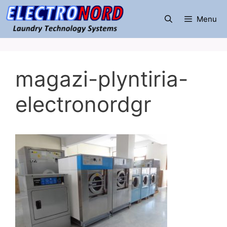
Μετάβαση
σε
Menu
περιεχόμενο
magazi-plyntiria-
electronordgr