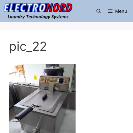
Μετάβαση
σε
Menu
περιεχόμενο
pic_22