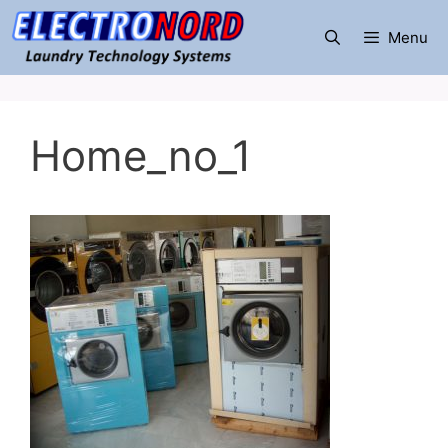
Μετάβαση
σε
Menu
περιεχόμενο
Home_no_1