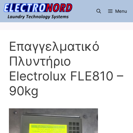
Μετάβαση
σε
Menu
περιεχόμενο
Επαγγελματικό
Πλυντήριο
Electrolux FLE810 –
90kg